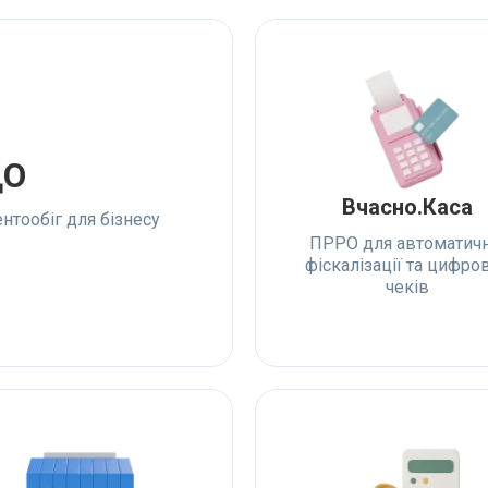
ДО
Вчасно.Каса
нтообіг для бізнесу
ПРРО для автоматичн
фіскалізації та цифро
чеків