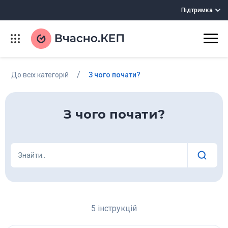
Підтримка
/
До всіх категорій
З чого почати?
З чого почати?
Знайти..
5 інструкцій