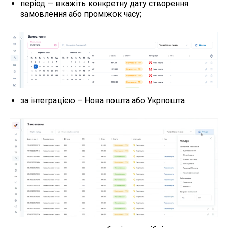
період — вкажіть конкретну дату створення
замовлення або проміжок часу;
за інтеграцією – Нова пошта або Укрпошта