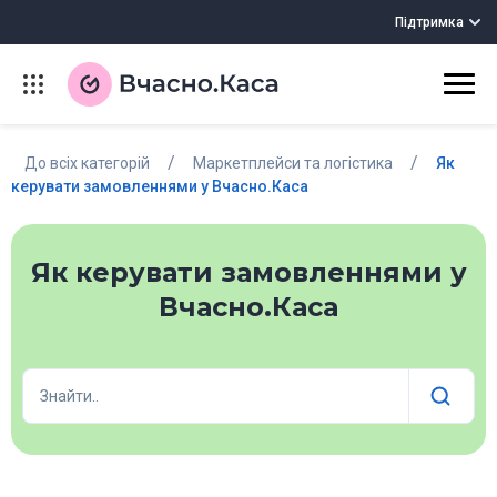
Підтримка
/
/
До всіх категорій
Маркетплейси та логістика
Як
керувати замовленнями у Вчасно.Каса
Як керувати замовленнями у
Вчасно.Каса
Знайти..