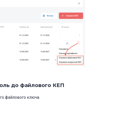
роль до файлового КЕП
ого файлового ключа.