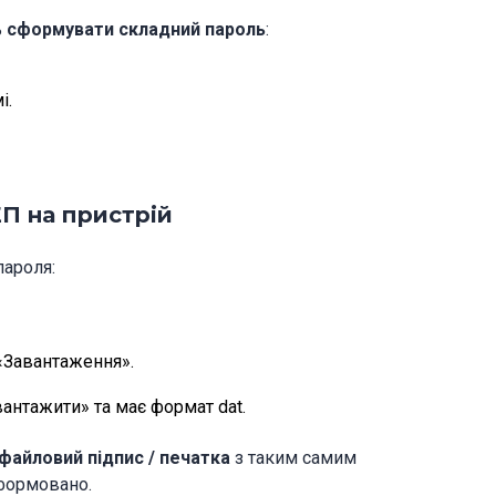
ь
сформувати складний пароль
:
і.
П на пристрій
пароля:
 «Завантаження».
антажити» та має формат dat.
файловий підпис / печатка
з таким самим
сформовано.