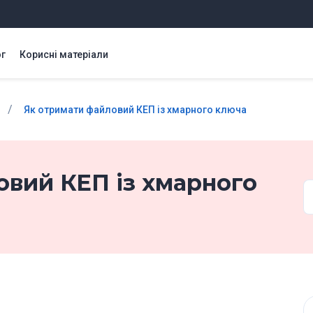
г
Корисні матеріали
/
Як отримати файловий КЕП із хмарного ключа
овий КЕП із хмарного