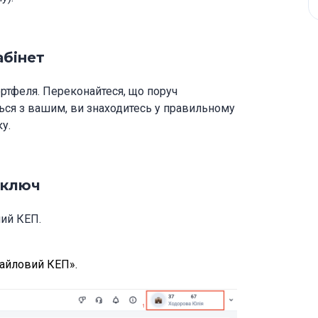
абінет
ортфеля. Переконайтеся, що поруч
ься з вашим, ви знаходитесь у правильному
у.
 ключ
ний КЕП.
файловий КЕП».