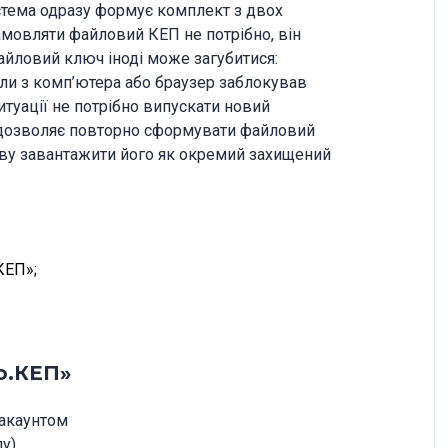
стема одразу формує комплект з двох
амовляти файловий КЕП не потрібно, він
айловий ключ іноді може загубитися:
ли з комп’ютера або браузер заблокував
итуації не потрібно випускати новий
 дозволяє повторно сформувати файловий
ову завантажити його як окремий захищений
КЕП»;
но.КЕП»
акаунтом
у).