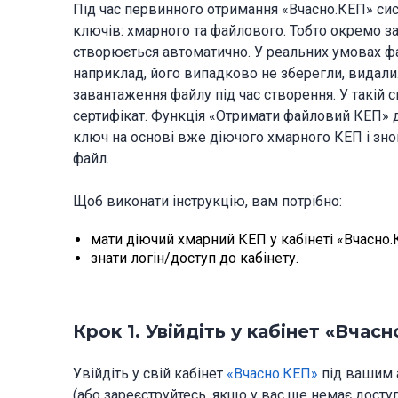
Під час первинного отримання «Вчасно.КЕП» си
ключів: хмарного та файлового. Тобто окремо з
створюється автоматично. У реальних умовах ф
наприклад, його випадково не зберегли, видали
завантаження файлу під час створення. У такій с
сертифікат. Функція «Отримати файловий КЕП»
ключ на основі вже діючого хмарного КЕП і зн
файл.
Щоб виконати інструкцію, вам потрібно:
мати діючий хмарний КЕП у кабінеті «Вчасно.
знати логін/доступ до кабінету.
Крок 1. Увійдіть у кабінет «Вчас
Увійдіть у свій кабінет
«Вчасно.КЕП»
під вашим 
(або зареєструйтесь, якщо у вас ще немає доступ