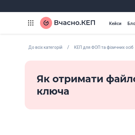
Кейси
Бло
/
До всіх категорій
КЕП для ФОП та фізичних осіб
Як отримати файл
ключа