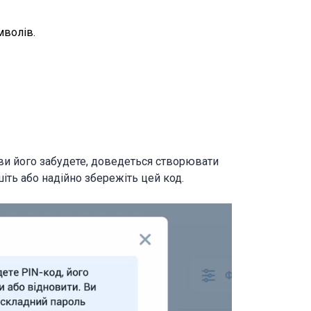
мволів.
ви його забудете, доведеться створювати
ть або надійно збережіть цей код.