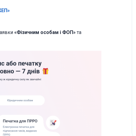
КЕП»
 заявки
«Фізичним особам і ФОП»
та