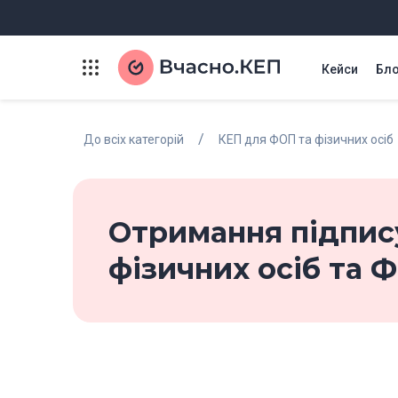
Кейси
Бло
/
До всіх категорій
КЕП для ФОП та фізичних осіб
Отримання підпису
фізичних осіб та 