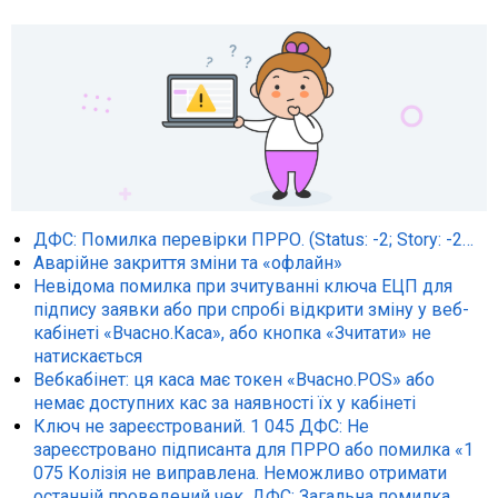
ДФС: Помилка перевірки ПРРО. (Status: -2; Story: -2…
Аварійне закриття зміни та «офлайн»
Невідома помилка при зчитуванні ключа ЕЦП для
підпису заявки або при спробі відкрити зміну у веб-
кабінеті «Вчасно.Каса», або кнопка «Зчитати» не
натискається
Вебкабінет: ця каса має токен «Вчасно.POS» або
немає доступних кас за наявності їх у кабінеті
Ключ не зареєстрований. 1 045 ДФС: Не
зареєстровано підписанта для ПРРО або помилка «1
075 Колізія не виправлена. Неможливо отримати
останній проведений чек. ДФС: Загальна помилка