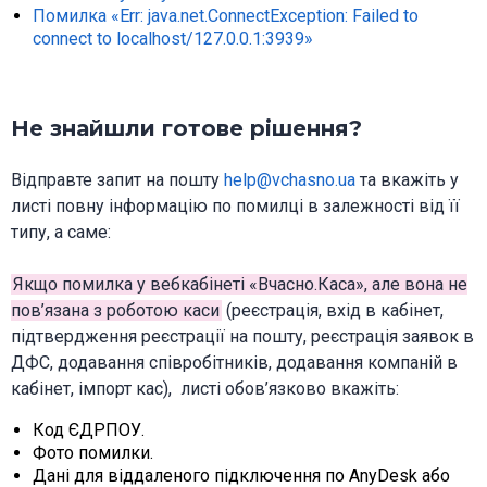
Помилка «Err: java.net.ConnectException: Failed to
connect to localhost/127.0.0.1:3939»
Не знайшли готове рішення?
Відправте запит на пошту
help@vchasno.ua
та вкажіть у
листі повну інформацію по помилці в залежності від її
типу, а саме:
Якщо помилка у вебкабінеті «Вчасно.Каса», але вона не
пов’язана з роботою каси
(реєстрація, вхід в кабінет,
підтвердження реєстрації на пошту, реєстрація заявок в
ДФС, додавання співробітників, додавання компаній в
кабінет, імпорт кас), листі обов’язково вкажіть:
Код ЄДРПОУ.
Фото помилки.
Дані для віддаленого підключення по AnyDesk або