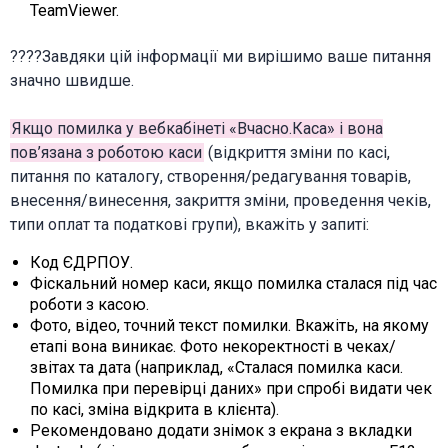
TeamViewer.
????Завдяки цій інформації ми вирішимо ваше питання
значно швидше.
Якщо помилка у вебкабінеті «Вчасно.Каса» і вона
пов’язана з роботою каси
(відкриття зміни по касі,
питання по каталогу, створення/редагування товарів,
внесення/винесення, закриття зміни, проведення чеків,
типи оплат та податкові групи), вкажіть у запиті:
Код ЄДРПОУ.
Фіскальний номер каси, якщо помилка сталася під час
роботи з касою.
Фото, відео, точний текст помилки. Вкажіть, на якому
етапі вона виникає. Фото некоректності в чеках/
звітах та дата (наприклад, «Сталася помилка каси.
Помилка при перевірці даних» при спробі видати чек
по касі, зміна відкрита в клієнта).
Рекомендовано додати знімок з екрана з вкладки