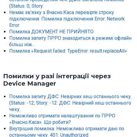
(Status: 0; Story:
Немає зв’язку з Вчасно.Каса перевірте строку
підключення. Помилка підключення Error: Network
Error
Помилка ДОКУМЕНТ НЕ ПРИЙНЯТО
Помилка запиту ПРРО знаходиться в режимі офлайн
більш ніж…
Помилка «Request failed: TypeError: result.replaceAll»
Помилки у разі інтеграції через
Device Manager
Помилка запиту ДФС: Невірних хеш останнього чеку.
(Status: -12; Story: -12: ДФС: Невірний хеш останнього
чеку
.
Неможливо отримати налаштування по ПРРО
«Вчасно.Каса». Що робити?
Внутрішня помилка: Неможливо отримати дані по
останньому чеку. 401: Unauthorized