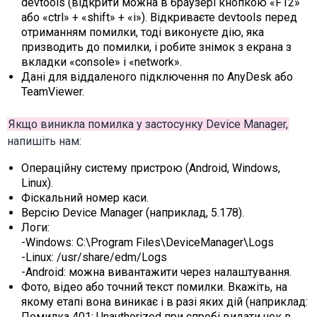
devtools (відкрити можна в браузері кнопкою «F12»
або «ctrl» + «shift» + «i»). Відкриваєте devtools перед
отриманням помилки, тоді виконуєте дію, яка
призводить до помилки, і робите знімок з екрана з
вкладки «console» і «network».
Дані для віддаленого підключення по AnyDesk або
TeamViewer.
Якщо виникла помилка у застосунку Device Manager,
напишіть нам:
Операційну систему пристрою (Android, Windows,
Linux).
Фіскальний номер каси.
Версію Device Manager (наприклад, 5.178).
Логи:
-Windows: C:\Program Files\DeviceManager\Logs
-Linux: /usr/share/edm/Logs
-Android: можна вивантажити через налаштування.
Фото, відео або точний текст помилки. Вкажіть, на
якому етапі вона виникає і в разі яких дій (наприклад:
Помилка 401: Unauthorized при спробі видати чек в