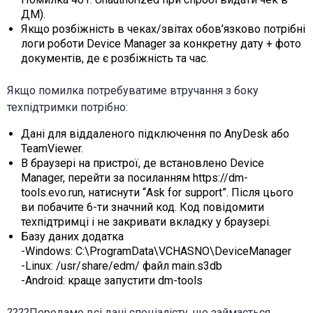
ДМ).
Якщо розбіжність в чеках/звітах обов’язково потрібні
логи роботи Device Manager за конкретну дату + фото
документів, де є розбіжність та час.
Якщо помилка потребуватиме втручання з боку
техпідтримки потрібно:
Дані для віддаленого підключення по AnyDesk або
TeamViewer.
В браузері на пристрої, де встановлено Device
Manager, перейти за посиланням https://dm-
tools.evo.run, натиснути “Ask for support”. Після цього
ви побачите 6-ти значний код. Код повідомити
техпідтримці і не закривати вкладку у браузері.
Базу даних додатка
-Windows: C:\ProgramData\VCHASNO\DeviceManager
-Linux: /usr/share/edm/ файл main.s3db
-Android: краще запустити dm-tools
????Передамо всі дані спеціалісту, що займається