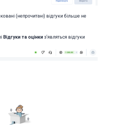
овані (непрочитані) відгуки більше не
лі
Відгуки та оцінки
зʼявляться відгуки