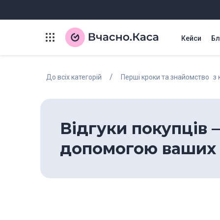
Кейси
Бл
/
До всіх категорій
Перші кроки та знайомство з 
Відгуки покупців 
допомогою ваших 