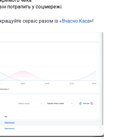
окремого чека.
він потрапить у соцмережі.
окращуйте сервіс разом із «
Вчасно.Каса
»!