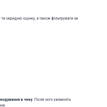
 та середню оцінку, а також фільтрувати за
ендування в чеку
. Після чого увімкніть
іни.