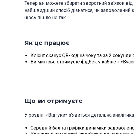
Тепер ви можете збирати зворотний зв’язок від
найшвидший спосіб дізнатися, чи задоволений кл
щось пішло не так.
Як це працює
Клієнт сканує QR-код на чеку та за 2 секунди с
Ви миттєво отримуєте фідбек у кабінеті «Вчас
Що ви отримуєте
У розділі «Відгуки» з’явиться детальна аналітика
Середній бал та графіки динаміки задоволено